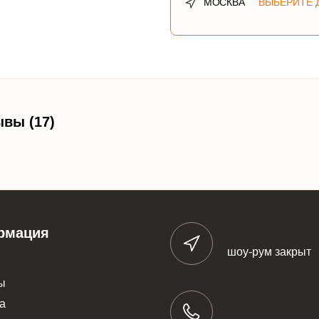
МОСКВА
ВЫБЕРИТЕ 
вы (17)
рмация
шоу-рум закрыт
ы
а