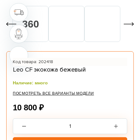
Контакты
Оплата
Доставка
Шоу-рум
360
(шоу-рум закрыт)
info@everprof-shop.ru
Код товара: 202418
whatsapp/telegramm
Leo CF экокожа бежевый
Наличие: много
ПОСМОТРЕТЬ ВСЕ ВАРИАНТЫ МОДЕЛИ
10 800 ₽