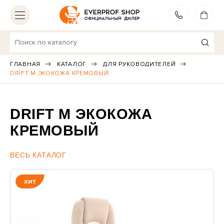
МОСКВА
ВЫБЕРИТЕ ДРУГОЙ ГОРОД
ГЛАВНАЯ
КАТАЛОГ
ДЛЯ РУКОВОДИТЕЛЕЙ
DRIFT M ЭКОКОЖА КРЕМОВЫЙ
Игровые кресла
23
Эргономичные кресла
7
DRIFT M ЭКОКОЖА
Для руководителей
25
КРЕМОВЫЙ
Рабочие кресла
41
ВЕСЬ КАТАЛОГ
Premium модели
17
хит
Для посетителей
19
Весь каталог