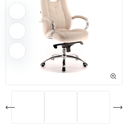
Контакты
Оплата
Доставка
Шоу-рум
(шоу-рум закрыт)
info@everprof-shop.ru
whatsapp/telegramm