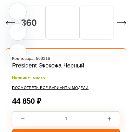
Контакты
Оплата
Доставка
Шоу-рум
360
(шоу-рум закрыт)
info@everprof-shop.ru
Код товара: 568316
whatsapp/telegramm
President Экокожа Черный
Наличие: много
ПОСМОТРЕТЬ ВСЕ ВАРИАНТЫ МОДЕЛИ
44 850 ₽