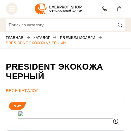
МОСКВА
ВЫБЕРИТЕ ДРУГОЙ ГОРОД
ГЛАВНАЯ
КАТАЛОГ
PREMIUM МОДЕЛИ
PRESIDENT ЭКОКОЖА ЧЕРНЫЙ
Игровые кресла
23
Эргономичные кресла
7
PRESIDENT ЭКОКОЖА
Для руководителей
25
ЧЕРНЫЙ
Рабочие кресла
41
ВЕСЬ КАТАЛОГ
Premium модели
17
хит
Для посетителей
19
Весь каталог