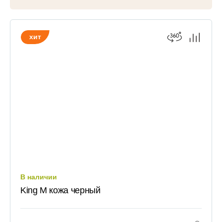
Контакты
Оплата
Доставка
Шоу-рум
хит
(шоу-рум закрыт)
info@everprof-shop.ru
whatsapp/telegramm
В наличии
King M кожа черный