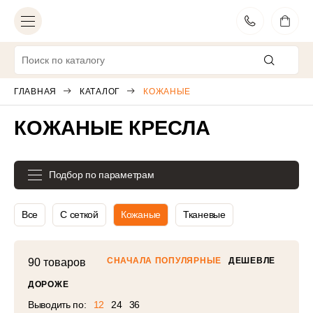
МОСКВА
ВЫБЕРИТЕ ДРУГОЙ ГОРОД
ГЛАВНАЯ
КАТАЛОГ
КОЖАНЫЕ
Игровые кресла
23
КОЖАНЫЕ КРЕСЛА
Эргономичные кресла
7
Для руководителей
25
Подбор по параметрам
Рабочие кресла
41
Все
С сеткой
Кожаные
Тканевые
Premium модели
17
Для посетителей
19
СНАЧАЛА ПОПУЛЯРНЫЕ
ДЕШЕВЛЕ
90 товаров
Весь каталог
ДОРОЖЕ
Выводить по:
12
24
36